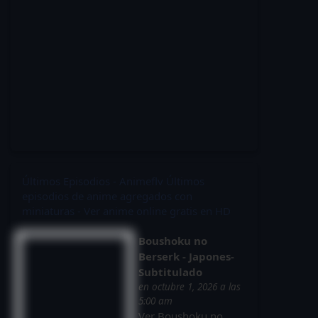
Últimos Episodios - Animeflv
Últimos
episodios de anime agregados con
miniaturas - Ver anime online gratis en HD
Boushoku no
Berserk - Japones-
Subtitulado
en octubre 1, 2026 a las
5:00 am
Ver Boushoku no