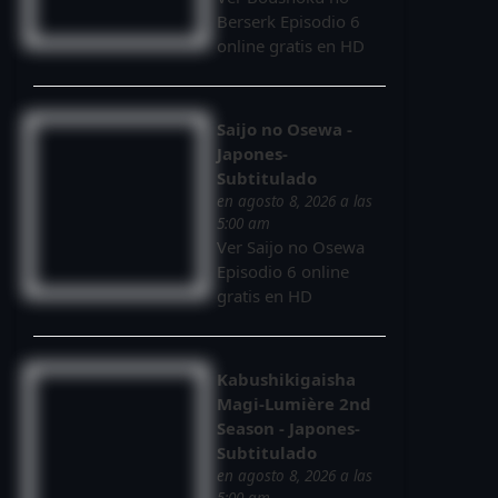
Berserk Episodio 6
online gratis en HD
Saijo no Osewa -
Japones-
Subtitulado
en agosto 8, 2026 a las
5:00 am
Ver Saijo no Osewa
Episodio 6 online
gratis en HD
Kabushikigaisha
Magi-Lumière 2nd
Season - Japones-
Subtitulado
en agosto 8, 2026 a las