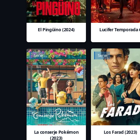
El Pingüino (2024)
Lucifer Temporada 
Serie
Serie
La conserje Pokémon
Los Farad (2023)
(2023)