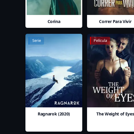
Corina
Correr Para Vivir
Serie
Película
Ragnarok (2020)
The Weight of Eye