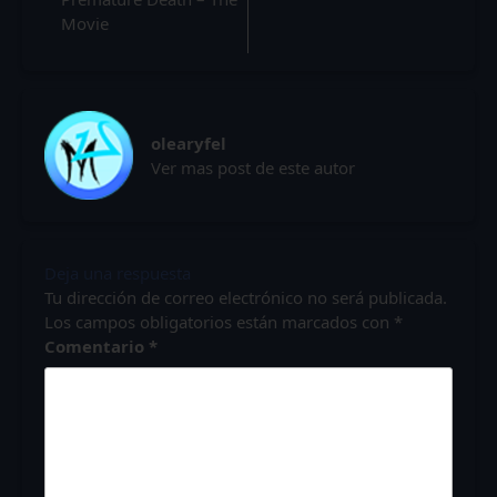
Movie
olearyfel
Ver mas post de este autor
Deja una respuesta
Tu dirección de correo electrónico no será publicada.
Los campos obligatorios están marcados con
*
Comentario
*