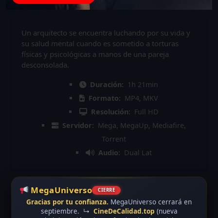
Un arquitecto se encuentra luchando por su vida y
su salud mental cuando es sometido a torturas
físicas y psicológicas a manos de una pareja
desconsolada.
Duración:
1h 21min
Formato:
MP4, MKV
Resolución:
Full HD
Servidor:
Mega, MegaUp, Mediafire,
Torrent
Audio:
Dual Lat
MegaUniverso
CIERRE
Gracias por tu confianza.
MegaUniverso cerrará en
septiembre.
↳
CineDeCalidad.top
(nueva