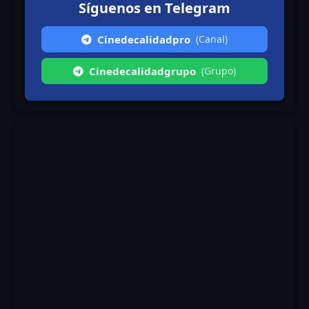
Síguenos en Telegram
Cinedecalidadpro
(Canal)
Cinedecalidadgrupo
(Grupo)