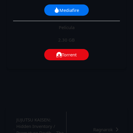
Mediafire
Película
2.30 GB
Torrent
JUJUTSU KAISEN:
Hidden Inventory /
Ragnarok
Premature Death – The