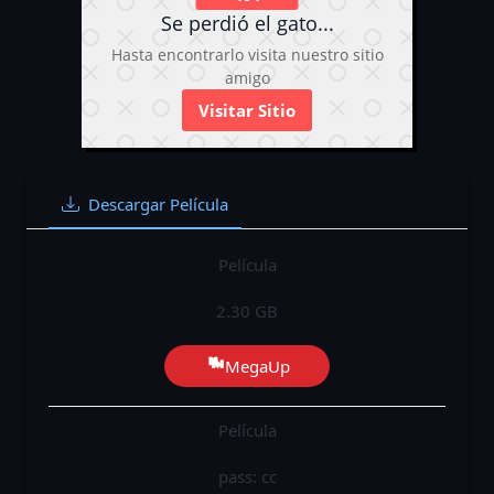
Se perdió el gato...
Hasta encontrarlo visita nuestro sitio
amigo
Visitar Sitio
Descargar Película
Película
2.30 GB
MegaUp
Película
pass: cc