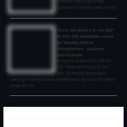
shitemo Kenka ga Shitai
Episodio 5 online gratis en HD
"Kimi wo Aisuru Ki wa Nai"
to Itta Jiki Koushaku-sama
ga Nazeka Dekiai
shitekimasu - Japones-
Subtitulado
en agosto 8, 2026 a las 5:00 am
Ver "Kimi wo Aisuru Ki wa
Nai" to Itta Jiki Koushaku-
sama ga Nazeka Dekiai shitekimasu Episodio 6 online
gratis en HD