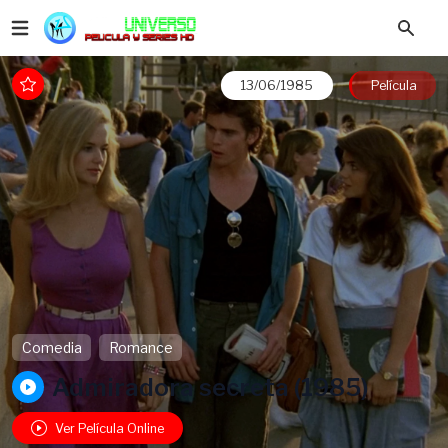
13/06/1985
Película
Comedia
Romance
Admiradora secreta (1985)
Ver Película Online