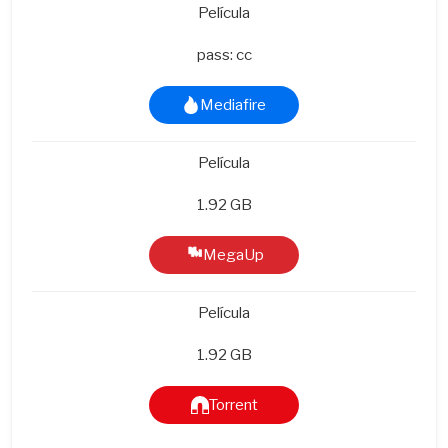
Película
pass: cc
Mediafire
Película
1.92 GB
MegaUp
Película
1.92 GB
Torrent