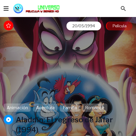
20/05/1994
Película
Animación
Aventura
Familia
Romance
Aladdín: El regreso de Jafar
(1994)