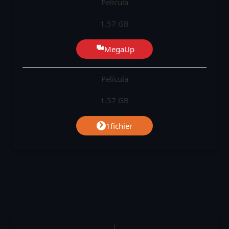
Película
1.57 GB
MegaUp
Película
1.57 GB
1fichier