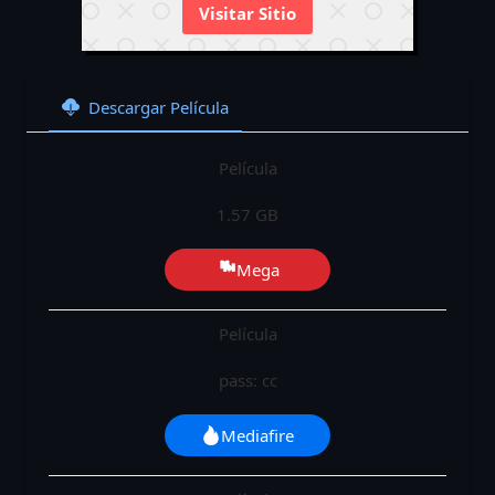
Visitar Sitio
Descargar Película
Película
1.57 GB
Mega
Película
pass: cc
Mediafire