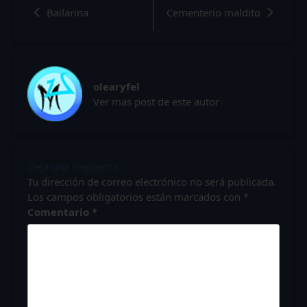
Bailarina
Cementerio maldito
olearyfel
Ver mas post de este autor
Deja una respuesta
Tu dirección de correo electrónico no será publicada.
Los campos obligatorios están marcados con
*
Comentario
*