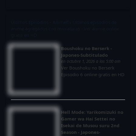
Últimos Episodios - Animeflv
Últimos episodios de
anime agregados con miniaturas - Ver anime online
gratis en HD
Boushoku no Berserk -
Japones-Subtitulado
en octubre 1, 2026 a las 5:00 am
Ver Boushoku no Berserk
Episodio 6 online gratis en HD
Hell Mode: Yarikomizuki no
Gamer wa Hai Settei no
Isekai de Musou suru 2nd
Season - Japones-