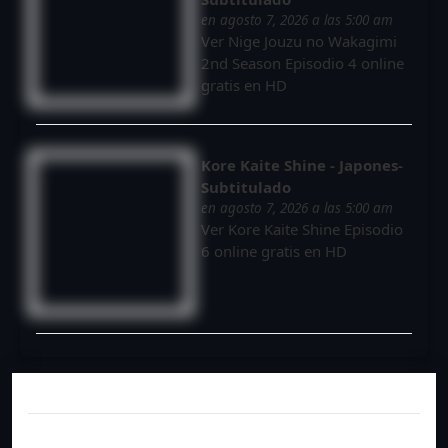
en agosto 7, 2026 a las 5:00 am
Ver Nige Jouzu no Wakagimi
2nd Season Episodio 4 online
gratis en HD
Kore Kaite Shine - Japones-
Subtitulado
en agosto 7, 2026 a las 5:00 am
Ver Kore Kaite Shine Episodio
6 online gratis en HD