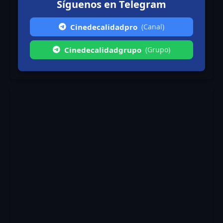
Síguenos en Telegram
Cinedecalidadpro
(Canal)
Cinedecalidadgrupo
(Grupo)