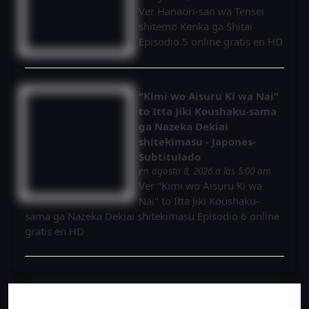
Ver Hanaori-san wa Tensei
shitemo Kenka ga Shitai
Episodio 5 online gratis en HD
"Kimi wo Aisuru Ki wa Nai"
to Itta Jiki Koushaku-sama
ga Nazeka Dekiai
shitekimasu - Japones-
Subtitulado
en agosto 8, 2026 a las 5:00 am
Ver "Kimi wo Aisuru Ki wa
Nai" to Itta Jiki Koushaku-
sama ga Nazeka Dekiai shitekimasu Episodio 6 online
gratis en HD