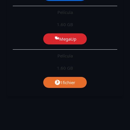
Película
1.60 GB
MegaUp
Película
1.60 GB
1fichier