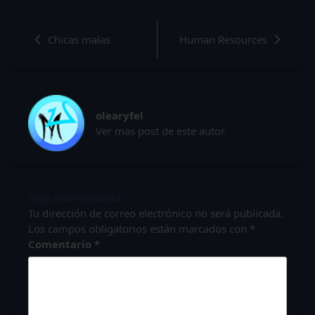
Chicas malas
Human Resources
olearyfel
Ver mas post de este autor
Deja una respuesta
Tu dirección de correo electrónico no será publicada.
Los campos obligatorios están marcados con
*
Comentario
*