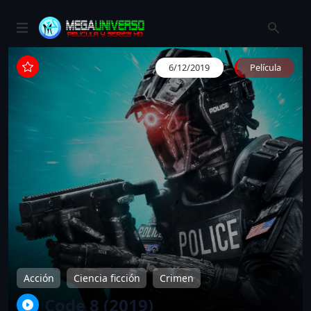
6/12/2019
Película
Acción
Ciencia ficción
Crimen
Code 8 (2019)