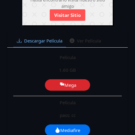
amigo
Visitar Sitio
Descargar Película
Ver Película
Película
1.60 GB
Mega
Película
pass: cc
Mediafire