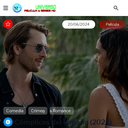
20/06/2024
Película
Comedia
Crimen
Romance
Cómplices del engaño (2024)