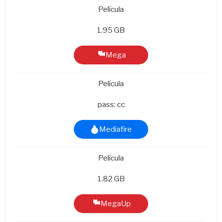
Película
1.95 GB
Mega
Película
pass: cc
Mediafire
Película
1.82 GB
MegaUp