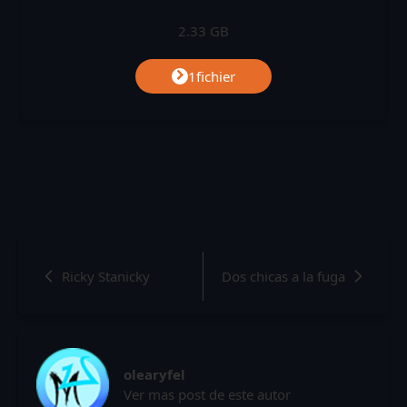
2.33 GB
1fichier
Ricky Stanicky
Dos chicas a la fuga
olearyfel
Ver mas post de este autor