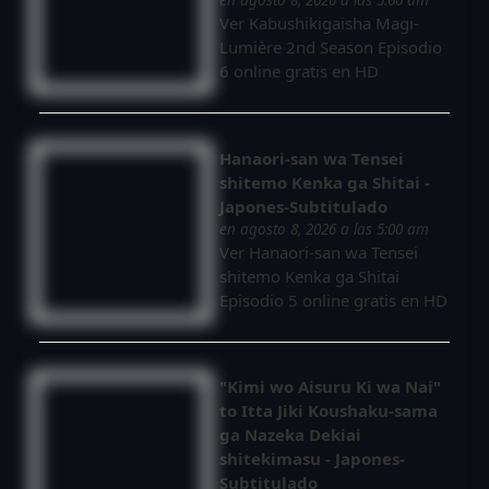
Ver Kabushikigaisha Magi-
Lumière 2nd Season Episodio
6 online gratis en HD
Hanaori-san wa Tensei
shitemo Kenka ga Shitai -
Japones-Subtitulado
en agosto 8, 2026 a las 5:00 am
Ver Hanaori-san wa Tensei
shitemo Kenka ga Shitai
Episodio 5 online gratis en HD
"Kimi wo Aisuru Ki wa Nai"
to Itta Jiki Koushaku-sama
ga Nazeka Dekiai
shitekimasu - Japones-
Subtitulado