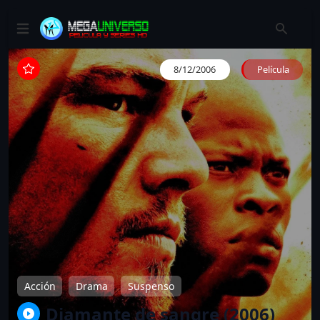
8/12/2006
Película
Acción
Drama
Suspenso
Diamante de sangre (2006)