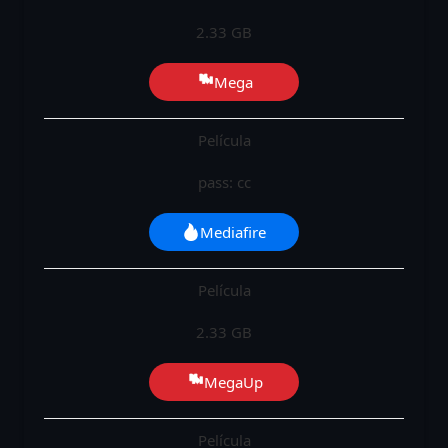
2.33 GB
Mega
Película
pass: cc
Mediafire
Película
2.33 GB
MegaUp
Película