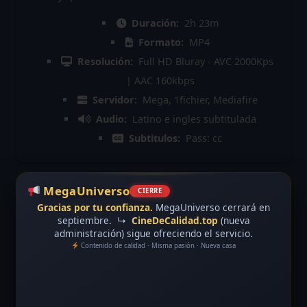
Duración:
2h 23m
Formato:
MP4
Resolución:
Full HD Bluray - AVC 2000Kps
| AAC 160kbps
Servidor:
Mega, 1fichier, Mediafire
Audio:
Latino e ingles subtitulada
Subtitulos:
Pass: cc
MegaUniverso
CIERRE
Gracias por tu confianza.
MegaUniverso cerrará en
septiembre.
↳
CineDeCalidad.top
(nueva
administración) sigue ofreciendo el servicio.
Contenido de calidad · Misma pasión · Nueva casa