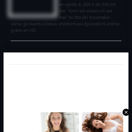
en agosto 8, 2026 a las 5:00 am
Ver "Kimi wo Aisuru Ki wa
Nai" to Itta Jiki Koushaku-
sama ga Nazeka Dekiai shitekimasu Episodio 6 online
gratis en HD
Columbus
Columbus
DATING
DATING