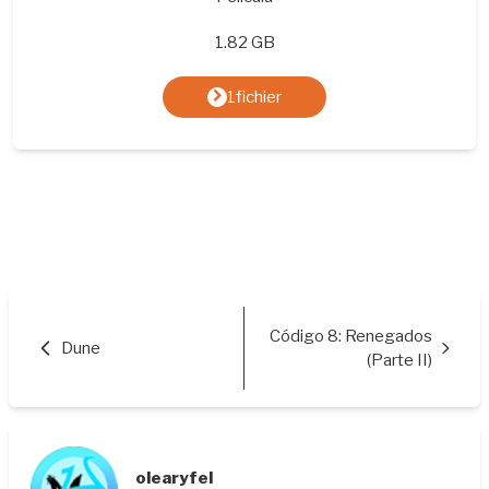
1.82 GB
1fichier
Código 8: Renegados
Dune
(Parte II)
olearyfel