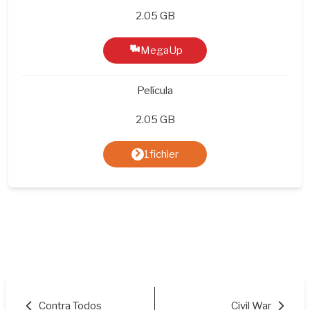
2.05 GB
MegaUp
Película
2.05 GB
1fichier
Contra Todos
Civil War