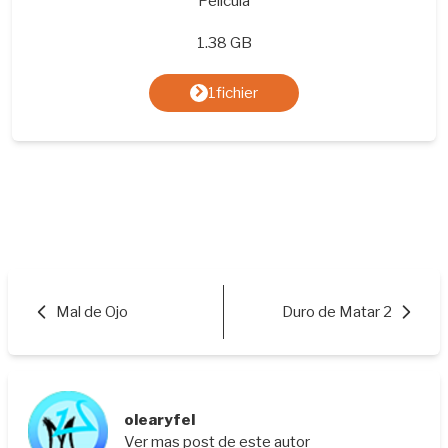
Película
1.38 GB
1fichier
Mal de Ojo
Duro de Matar 2
olearyfel
Ver mas post de este autor