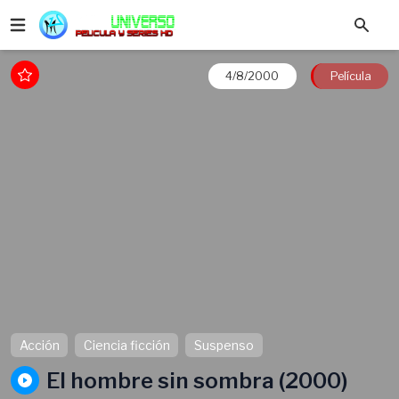
4/8/2000
Película
Acción
Ciencia ficción
Suspenso
El hombre sin sombra (2000)