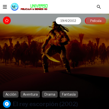
19/4/2002
Película
Acción
Aventura
Drama
Fantasía
El rey escorpión (2002)