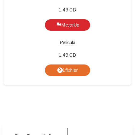
1.49 GB
MegaUp
Película
1.49 GB
1fichier