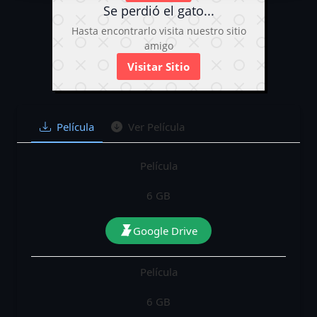
Se perdió el gato...
Hasta encontrarlo visita nuestro sitio
amigo
Visitar Sitio
Película
Ver Película
Película
6 GB
Google Drive
Película
6 GB