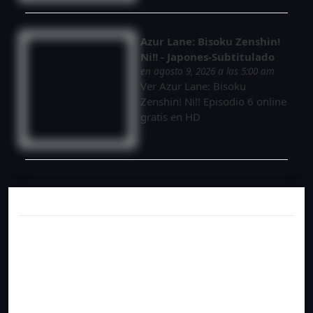
Azur Lane: Bisoku Zenshin!
Ni!! - Japones-Subtitulado
en agosto 9, 2026 a las 5:00 am
Ver Azur Lane: Bisoku
Zenshin! Ni!! Episodio 6 online
gratis en HD