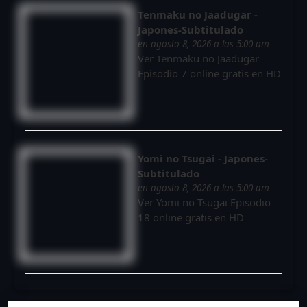
Tenmaku no Jaadugar -
Japones-Subtitulado
en agosto 8, 2026 a las 5:00 am
Ver Tenmaku no Jaadugar
Episodio 7 online gratis en HD
Yomi no Tsugai - Japones-
Subtitulado
en agosto 8, 2026 a las 5:00 am
Ver Yomi no Tsugai Episodio
18 online gratis en HD