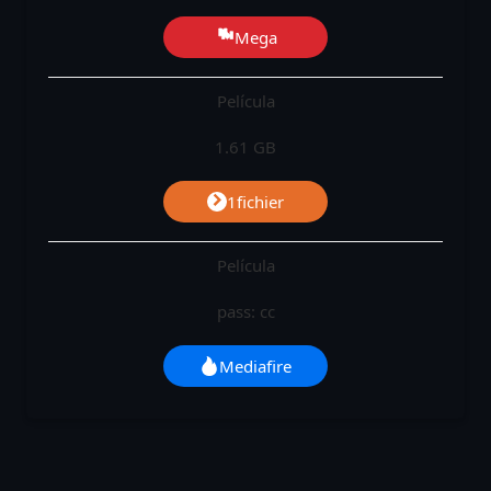
Mega
Película
1.61 GB
1fichier
Película
pass: cc
Mediafire