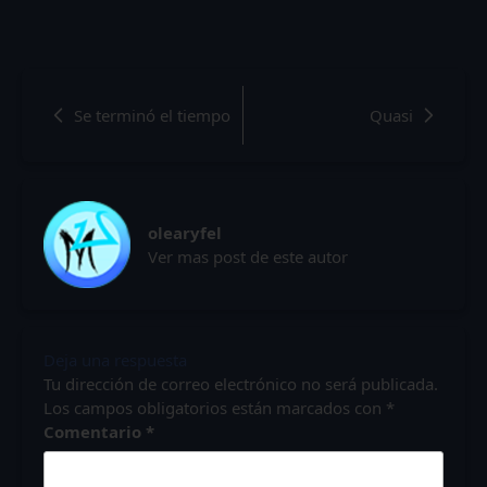
Se terminó el tiempo
Quasi
olearyfel
Ver mas post de este autor
Deja una respuesta
Tu dirección de correo electrónico no será publicada.
Los campos obligatorios están marcados con
*
Comentario
*