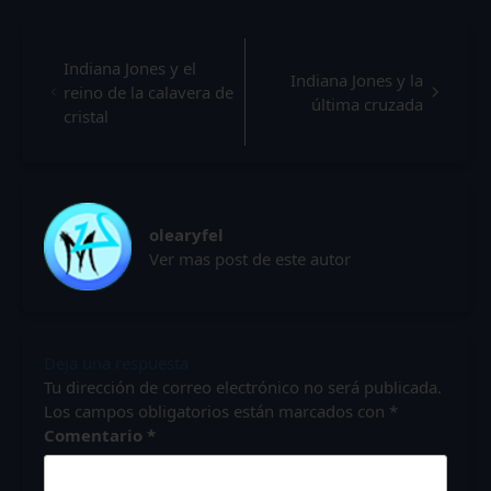
Indiana Jones y el
Indiana Jones y la
reino de la calavera de
última cruzada
cristal
olearyfel
Ver mas post de este autor
Deja una respuesta
Tu dirección de correo electrónico no será publicada.
Los campos obligatorios están marcados con
*
Comentario
*