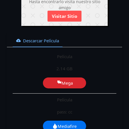
Hasta encontrarlo visita nuestro sitio
amigo
Visitar Sitio
Descarcar Película
Película
2.14 GB
Mega
Película
pass: cc
Mediafire