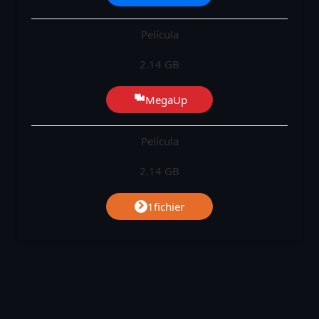
Película
2.14 GB
MegaUp
Película
2.14 GB
1fichier