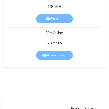
130 MB
Fireload
Ver Online
Animeflv
AnimeflvZip
Kekkon Yubiwa