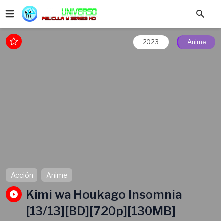
2023
Anime
Acción
Anime
Kimi wa Houkago Insomnia
[13/13][BD][720p][130MB]