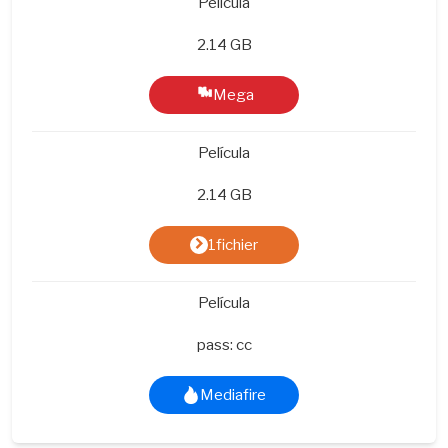
Película
2.14 GB
Mega
Película
2.14 GB
1fichier
Película
pass: cc
Mediafire