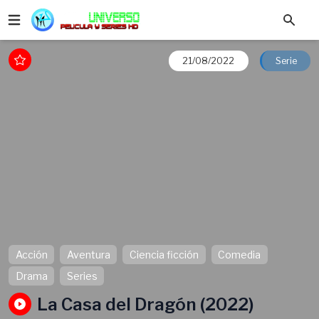
21/08/2022
Serie
Acción
Aventura
Ciencia ficción
Comedia
Drama
Series
La Casa del Dragón (2022)