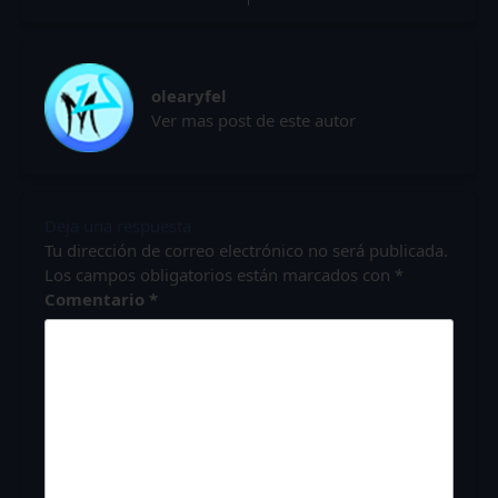
olearyfel
Ver mas post de este autor
Deja una respuesta
Tu dirección de correo electrónico no será publicada.
Los campos obligatorios están marcados con
*
Comentario
*