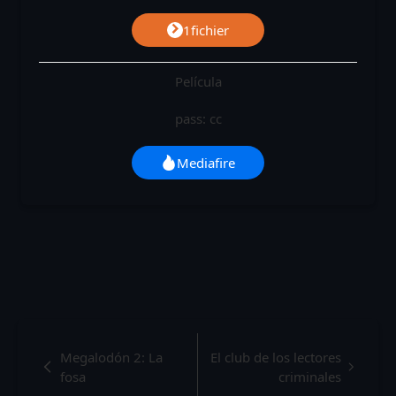
1fichier
Película
pass: cc
Mediafire
Megalodón 2: La
El club de los lectores
fosa
criminales