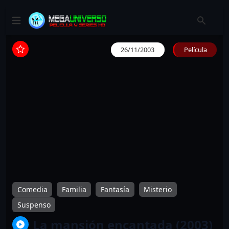
26/11/2003
Película
Comedia
Familia
Fantasía
Misterio
Suspenso
La mansión encantada (2003)