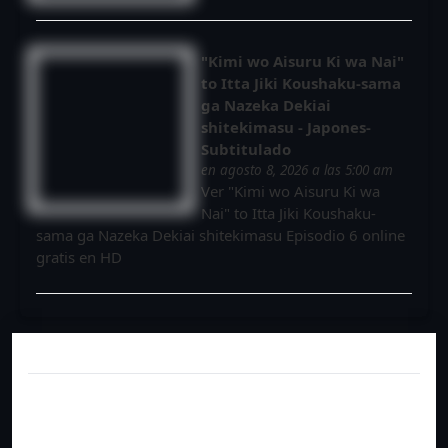
"Kimi wo Aisuru Ki wa Nai"
to Itta Jiki Koushaku-sama
ga Nazeka Dekiai
shitekimasu - Japones-
Subtitulado
en agosto 8, 2026 a las 5:00 am
Ver "Kimi wo Aisuru Ki wa
Nai" to Itta Jiki Koushaku-
sama ga Nazeka Dekiai shitekimasu Episodio 6 online
gratis en HD