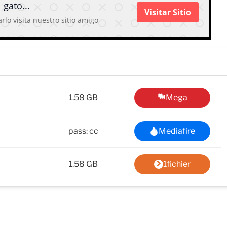
 gato...
Visitar Sitio
rlo visita nuestro sitio amigo
1.58 GB
Mega
pass: cc
Mediafire
1.58 GB
1fichier