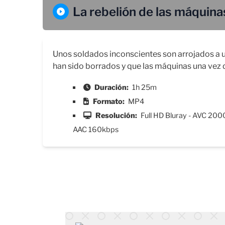
La rebelión de las máquina
Unos soldados inconscientes son arrojados a u
han sido borrados y que las máquinas una vez d
Duración:
1h 25m
Formato:
MP4
Resolución:
Full HD Bluray - AVC 200
AAC 160kbps