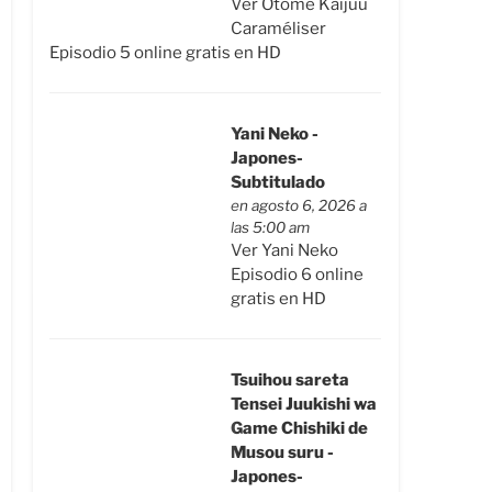
Ver Otome Kaijuu
Caraméliser
Episodio 5 online gratis en HD
Yani Neko -
Japones-
Subtitulado
en agosto 6, 2026 a
las 5:00 am
Ver Yani Neko
Episodio 6 online
gratis en HD
Tsuihou sareta
Tensei Juukishi wa
Game Chishiki de
Musou suru -
Japones-