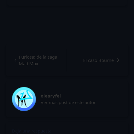
Furiosa: de la saga
El caso Bourne
Mad Max
olearyfel
Ver mas post de este autor
Deja una respuesta