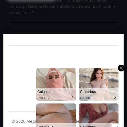
Nai" to Itta Jiki Koushaku-
sama ga Nazeka Dekiai shitekimasu Episodio 6 online
gratis en HD
Columbus
Columbus
DATING
DATING
© 2026 Megauniverso. Todos los derechos reservados.