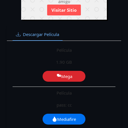
amigo
Visitar Sitio
Descargar Película
Película
1.90 GB
Mega
Película
pass: cc
Mediafire