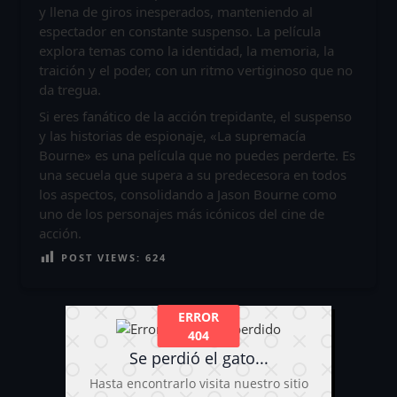
y llena de giros inesperados, manteniendo al
espectador en constante suspenso. La película
explora temas como la identidad, la memoria, la
traición y el poder, con un ritmo vertiginoso que no
da tregua.
Si eres fanático de la acción trepidante, el suspenso
y las historias de espionaje, «La supremacía
Bourne» es una película que no puedes perderte. Es
una secuela que supera a su predecesora en todos
los aspectos, consolidando a Jason Bourne como
uno de los personajes más icónicos del cine de
acción.
POST VIEWS:
624
ERROR
404
Se perdió el gato...
Hasta encontrarlo visita nuestro sitio