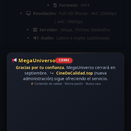
Formato:
MP4
Resolución:
Full HD Bluray - AVC 2000Kps
| AAC 160kbps
Servidor:
Mega, 1fichier, Mediafire
Audio:
Latino e ingles subtitulada
MegaUniverso
CIERRE
Gracias por tu confianza.
MegaUniverso cerrará en
septiembre.
↳
CineDeCalidad.top
(nueva
administración) sigue ofreciendo el servicio.
Contenido de calidad · Misma pasión · Nueva casa