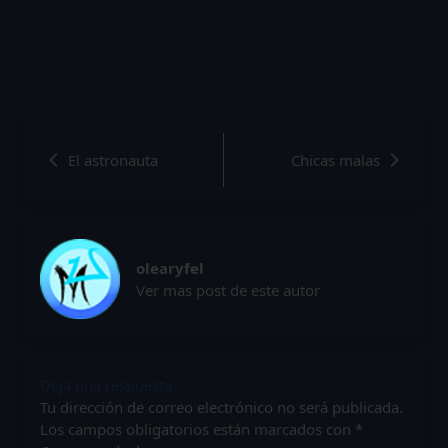
El astronauta
Chicas malas
olearyfel
Ver mas post de este autor
Deja una respuesta
Tu dirección de correo electrónico no será publicada.
Los campos obligatorios están marcados con
*