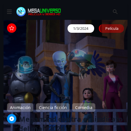
1/3/2024
Película
Animación
Ciencia ficción
Comedia
Megamind contra el sindicato
del mal (2024)