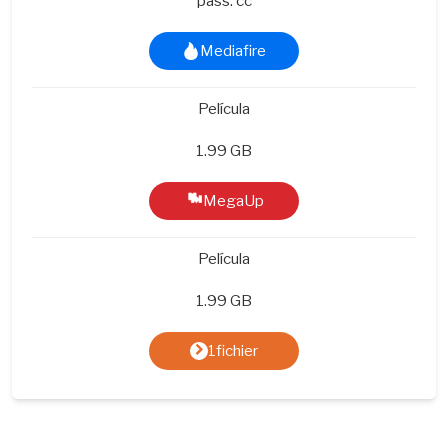
pass: cc
Mediafire
Película
1.99 GB
MegaUp
Película
1.99 GB
1fichier