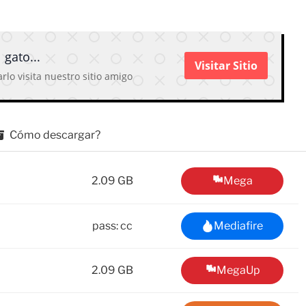
 gato...
Visitar Sitio
rlo visita nuestro sitio amigo
Cómo descargar?
2.09 GB
Mega
pass: cc
Mediafire
2.09 GB
MegaUp