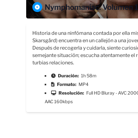
Nymphomaniac. Volumen 1
Historia de una ninfómana contada por ella mism
Skarsgård) encuentra en un callejón a una jove
Después de recogerla y cuidarla, siente curio
semejante situación; escucha atentamente el rel
turbias relaciones.
Duración:
1h 58m
Formato:
MP4
Resolución:
Full HD Bluray - AVC 200
AAC 160kbps