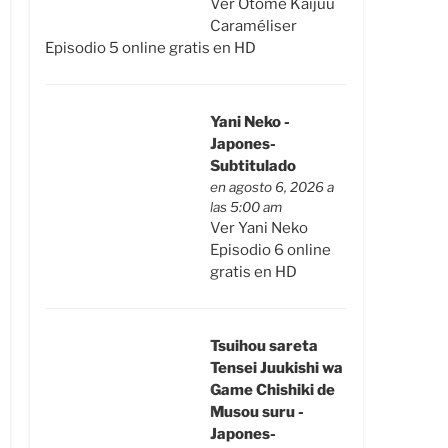
Ver Otome Kaijuu
Caraméliser
Episodio 5 online gratis en HD
Yani Neko -
Japones-
Subtitulado
en agosto 6, 2026 a
las 5:00 am
Ver Yani Neko
Episodio 6 online
gratis en HD
Tsuihou sareta
Tensei Juukishi wa
Game Chishiki de
Musou suru -
Japones-