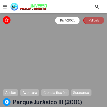
18/7/2001
Película
Acción
Aventura
Ciencia ficción
Suspenso
Parque Jurásico III (2001)