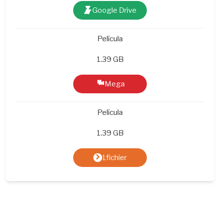
Google Drive
Película
1.39 GB
Mega
Película
1.39 GB
1fichier