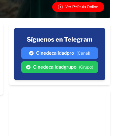
Ver Película Online
Síguenos en Telegram
Cinedecalidadpro
(Canal)
Cinedecalidadgrupo
(Grupo)