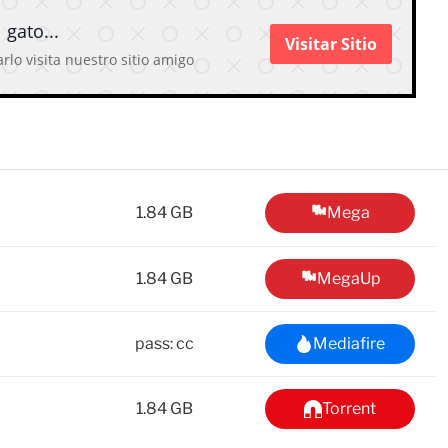
 gato...
Visitar Sitio
rlo visita nuestro sitio amigo
1.84 GB
Mega
1.84 GB
MegaUp
pass: cc
Mediafire
1.84 GB
Torrent