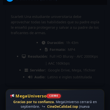
Scarlett Una estudiante universitaria debe
aprovechar todas las habilidades que su padre espía
le enseñó para protegerse y salvar a su padre de los
traficantes de armas.
Duración:
1h 43m
Formato:
MP4
Resolución:
Full HD Bluray - AVC 2000Kps
| AAC 160kbps
Servidor:
Google Drive, Mega, 1fichier
Audio:
Latino e ingles subtitulada
MegaUniverso
CIERRE
Gracias por tu confianza.
MegaUniverso cerrará en
septiembre.
↳
CineDeCalidad.top
(nueva