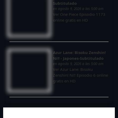
Subtitulado
en agosto 9, 2026 a las 5:00 am
Ver One Piece Episodio 1173
online gratis en HD
Azur Lane: Bisoku Zenshin!
Ni!! - Japones-Subtitulado
en agosto 9, 2026 a las 5:00 am
Ver Azur Lane: Bisoku
Zenshin! Ni!! Episodio 6 online
gratis en HD