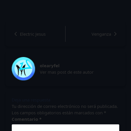
Electric Jesus
Venganza
olearyfel
Ver mas post de este autor
Deja una respuesta
Tu dirección de correo electrónico no será publicada.
Los campos obligatorios están marcados con
*
Comentario
*