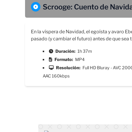
Scrooge: Cuento de Navid
En la víspera de Navidad, el egoísta y avaro Eb
pasado (y cambiar el futuro) antes de que sea t
Duración:
1h 37m
Formato:
MP4
Resolución:
Full HD Bluray - AVC 200
AAC 160kbps