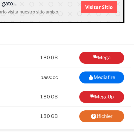
 gato...
Visitar Sitio
rlo visita nuestro sitio amigo
1.80 GB
Mega
pass: cc
Mediafire
1.80 GB
MegaUp
1.80 GB
1fichier