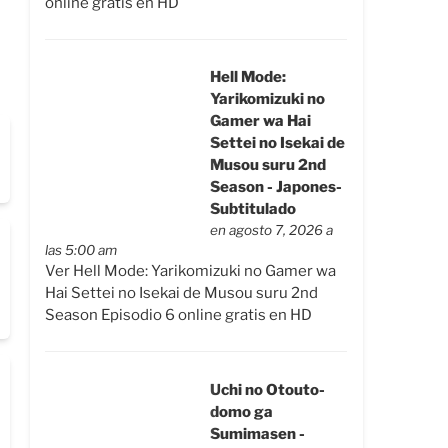
online gratis en HD
Hell Mode:
Yarikomizuki no
Gamer wa Hai
Settei no Isekai de
Musou suru 2nd
Season - Japones-
Subtitulado
en agosto 7, 2026 a
las 5:00 am
Ver Hell Mode: Yarikomizuki no Gamer wa
Hai Settei no Isekai de Musou suru 2nd
Season Episodio 6 online gratis en HD
Uchi no Otouto-
domo ga
Sumimasen -