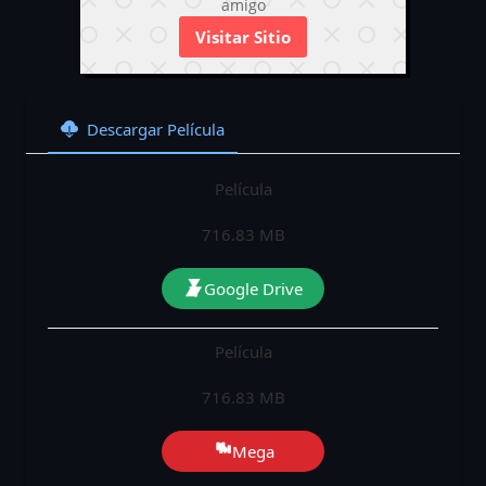
amigo
Visitar Sitio
Descargar Película
Película
716.83 MB
Google Drive
Película
716.83 MB
Mega