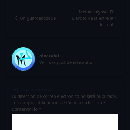
Metalocalypse: El
Un guardabosque
Ejercito de la estrella
del mal
olearyfel
Ver mas post de este autor
Deja una respuesta
Tu dirección de correo electrónico no será publicada.
Los campos obligatorios están marcados con
*
Comentario
*