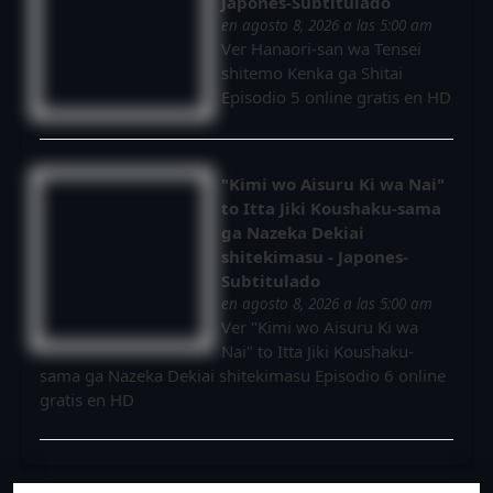
Japones-Subtitulado
en agosto 8, 2026 a las 5:00 am
Ver Hanaori-san wa Tensei
shitemo Kenka ga Shitai
Episodio 5 online gratis en HD
"Kimi wo Aisuru Ki wa Nai"
to Itta Jiki Koushaku-sama
ga Nazeka Dekiai
shitekimasu - Japones-
Subtitulado
en agosto 8, 2026 a las 5:00 am
Ver "Kimi wo Aisuru Ki wa
Nai" to Itta Jiki Koushaku-
sama ga Nazeka Dekiai shitekimasu Episodio 6 online
gratis en HD