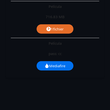
Película
716.83 MB
1fichier
Película
pass: cc
Mediafire