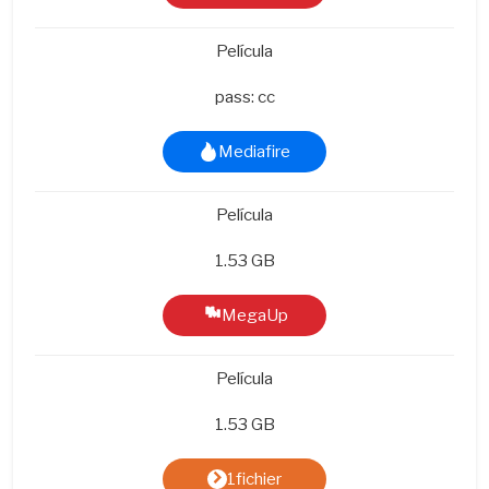
Película
pass: cc
Mediafire
Película
1.53 GB
MegaUp
Película
1.53 GB
1fichier