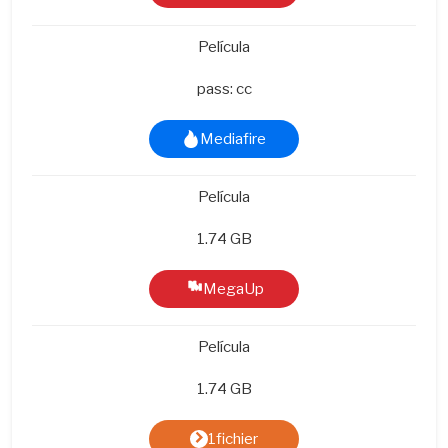
Película
pass: cc
Mediafire
Película
1.74 GB
MegaUp
Película
1.74 GB
1fichier