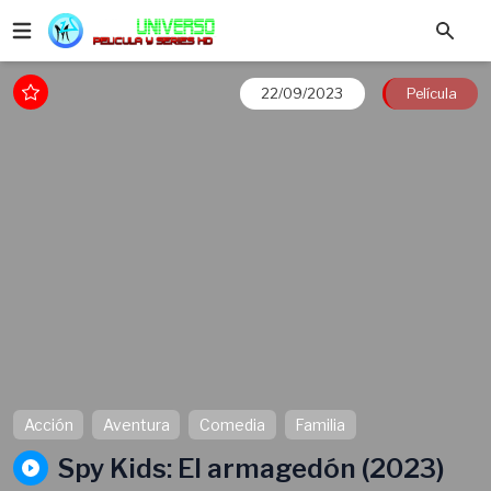
22/09/2023
Película
Acción
Aventura
Comedia
Familia
Spy Kids: El armagedón (2023)