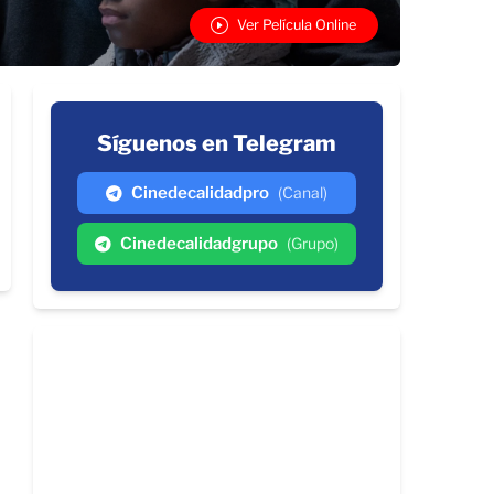
Ver Película Online
Síguenos en Telegram
Cinedecalidadpro
(Canal)
Cinedecalidadgrupo
(Grupo)