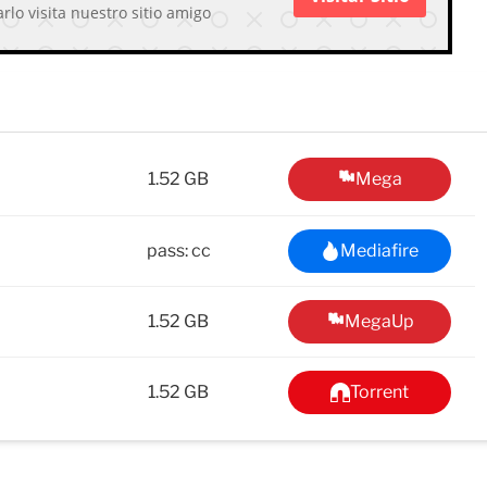
rlo visita nuestro sitio amigo
1.52 GB
Mega
pass: cc
Mediafire
1.52 GB
MegaUp
1.52 GB
Torrent