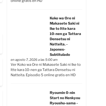
online gratis en HD
Koko wa Ore ni
Makasete Saki ni
Ike to Itte kara
10-nen ga Tattara
Densetsu ni
Natteita. -
Japones-
Subtitulado
en agosto 7, 2026 a las 5:00 am
Ver Koko wa Ore ni Makasete Saki ni Ike to
Itte kara 10-nen ga Tattara Densetsu ni
Natteita. Episodio 5 online gratis en HD
Ryoumin 0-nin
Start no Henkyou
Ryoushu-sama -