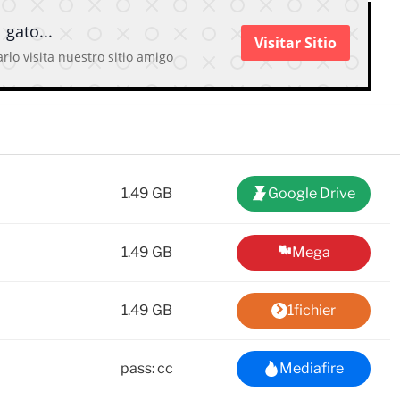
 gato...
Visitar Sitio
rlo visita nuestro sitio amigo
1.49 GB
Google Drive
1.49 GB
Mega
1.49 GB
1fichier
pass: cc
Mediafire