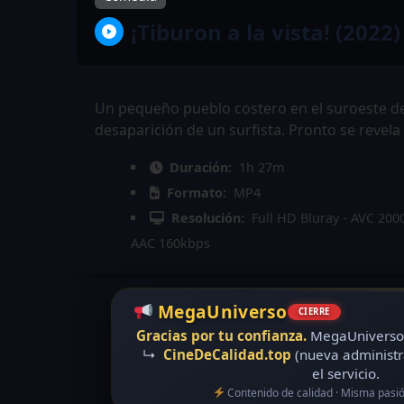
¡Tiburon a la vista! (2022)
Un pequeño pueblo costero en el suroeste de
desaparición de un surfista. Pronto se revela
Duración:
1h 27m
Formato:
MP4
Resolución:
Full HD Bluray - AVC 200
AAC 160kbps
MegaUniverso
CIERRE
Gracias por tu confianza.
MegaUniverso 
↳
CineDeCalidad.top
(nueva administr
el servicio.
Contenido de calidad · Misma pasi