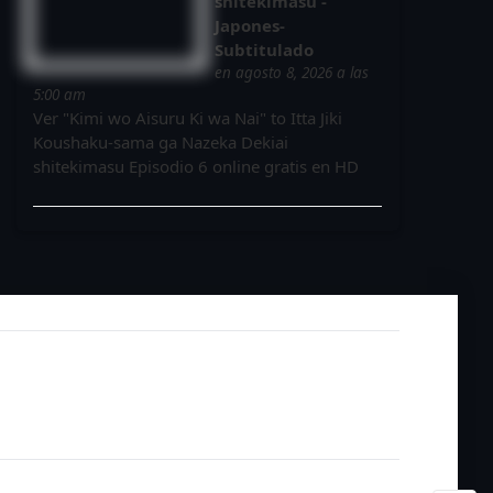
shitekimasu -
Japones-
Subtitulado
en agosto 8, 2026 a las
5:00 am
Ver "Kimi wo Aisuru Ki wa Nai" to Itta Jiki
Koushaku-sama ga Nazeka Dekiai
shitekimasu Episodio 6 online gratis en HD