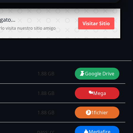
gato...
Visitar Sitio
lo visita nuestro sitio amigo
1.88 GB
Google Drive
1.88 GB
Mega
1.88 GB
1fichier
pass: cc
Mediafire