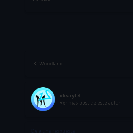
Woodland
olearyfel
Ver mas post de este autor
Deja una respuesta