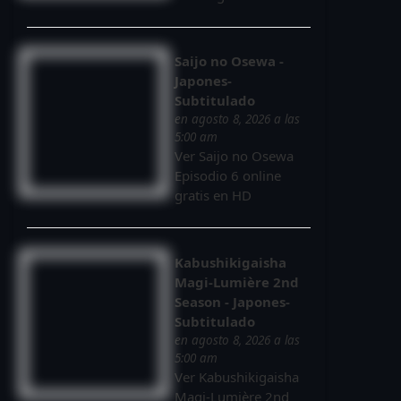
Saijo no Osewa -
Japones-
Subtitulado
en agosto 8, 2026 a las
5:00 am
Ver Saijo no Osewa
Episodio 6 online
gratis en HD
Kabushikigaisha
Magi-Lumière 2nd
Season - Japones-
Subtitulado
en agosto 8, 2026 a las
5:00 am
Ver Kabushikigaisha
Magi-Lumière 2nd