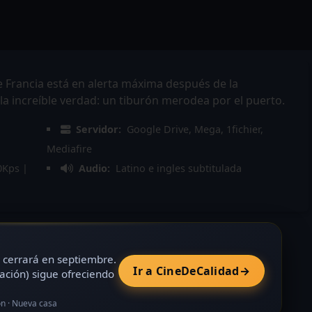
 Francia está en alerta máxima después de la
 la increíble verdad: un tiburón merodea por el puerto.
Servidor:
Google Drive, Mega, 1fichier,
Mediafire
0Kps |
Audio:
Latino e ingles subtitulada
cerrará en septiembre.
Ir a CineDeCalidad
→
ación) sigue ofreciendo
ón · Nueva casa