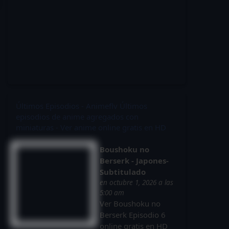
Últimos Episodios - Animeflv
Últimos
episodios de anime agregados con
miniaturas - Ver anime online gratis en HD
Boushoku no
Berserk - Japones-
Subtitulado
en octubre 1, 2026 a las
5:00 am
Ver Boushoku no
Berserk Episodio 6
online gratis en HD