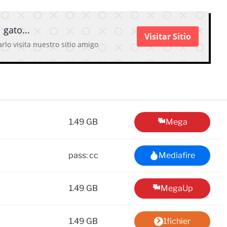
 gato...
Visitar Sitio
rlo visita nuestro sitio amigo
1.49 GB
Mega
pass: cc
Mediafire
1.49 GB
MegaUp
1.49 GB
1fichier