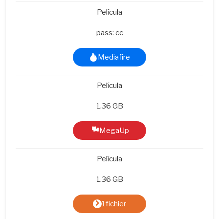
Película
pass: cc
Mediafire
Película
1.36 GB
MegaUp
Película
1.36 GB
1fichier