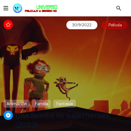
30/9/2022
Película
Animación
Familia
Fantasía
Una familia de superhéroes
(2022)