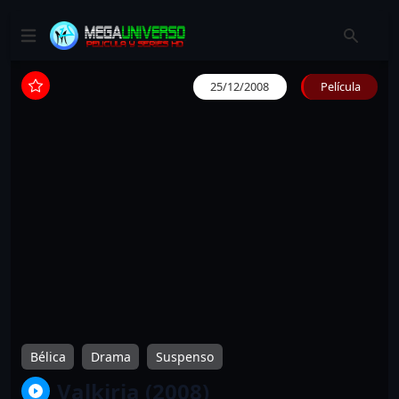
25/12/2008
Película
Bélica
Drama
Suspenso
Valkiria (2008)