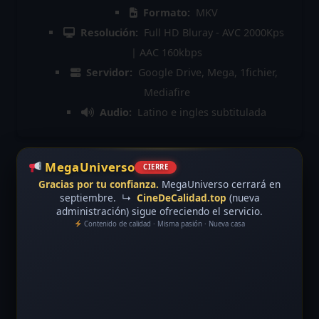
Formato:
MKV
Resolución:
Full HD Bluray - AVC 2000Kps
| AAC 160kbps
Servidor:
Google Drive, Mega, 1fichier,
Mediafire
Audio:
Latino e ingles subtitulada
MegaUniverso
CIERRE
Gracias por tu confianza.
MegaUniverso cerrará en
septiembre.
↳
CineDeCalidad.top
(nueva
administración) sigue ofreciendo el servicio.
Contenido de calidad · Misma pasión · Nueva casa