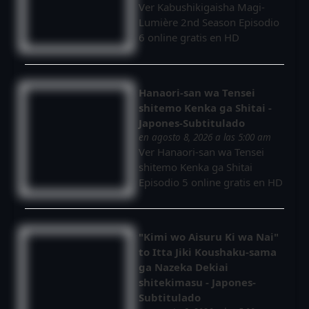
Ver Kabushikigaisha Magi-
Lumière 2nd Season Episodio
6 online gratis en HD
Hanaori-san wa Tensei
shitemo Kenka ga Shitai -
Japones-Subtitulado
en agosto 8, 2026 a las 5:00 am
Ver Hanaori-san wa Tensei
shitemo Kenka ga Shitai
Episodio 5 online gratis en HD
"Kimi wo Aisuru Ki wa Nai"
to Itta Jiki Koushaku-sama
ga Nazeka Dekiai
shitekimasu - Japones-
Subtitulado