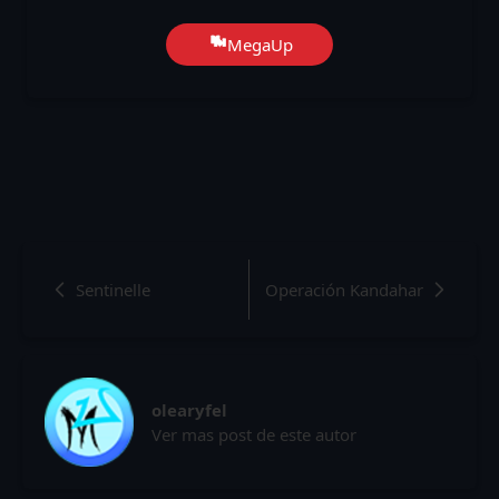
MegaUp
Sentinelle
Operación Kandahar
olearyfel
Ver mas post de este autor