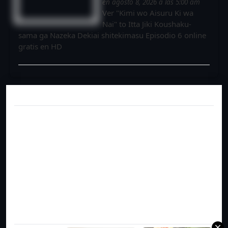
en agosto 8, 2026 a las 5:00 am
Ver "Kimi wo Aisuru Ki wa
Nai" to Itta Jiki Koushaku-
sama ga Nazeka Dekiai shitekimasu Episodio 6 online
gratis en HD
Columbus
Columbus
DATING
DATING