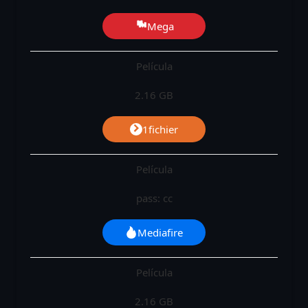
Mega
Película
2.16 GB
1fichier
Película
pass: cc
Mediafire
Película
2.16 GB