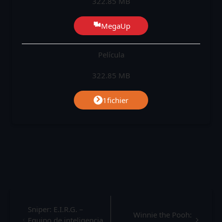
322.85 MB
MegaUp
Película
322.85 MB
1fichier
Sniper: E.I.R.G. –
Winnie the Pooh:
Equipo de inteligencia