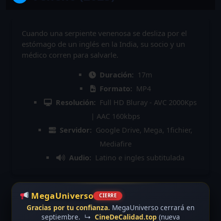
Cuando una serpiente venenosa se desliza por el
estómago de un inglés en la India, su socio y un
médico corren para salvarle.
Duración:
17m
Formato:
MP4
Resolución:
Full HD Bluray - AVC 2000Kps
| AAC 160kbps
Servidor:
Google Drive, Mega, 1fichier,
Mediafire
Audio:
Latino e ingles subtitulada
MegaUniverso
CIERRE
Gracias por tu confianza.
MegaUniverso cerrará en
septiembre.
↳
CineDeCalidad.top
(nueva