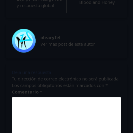
Blood and Honey
y respuesta global
olearyfel
Ver mas post de este autor
Deja una respuesta
Tu dirección de correo electrónico no será publicada.
Los campos obligatorios están marcados con
*
Comentario
*