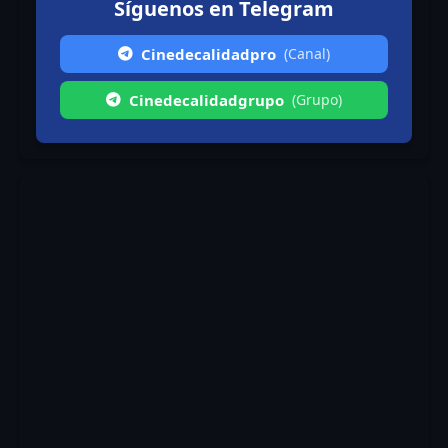
Síguenos en Telegram
Cinedecalidadpro
(Canal)
Cinedecalidadgrupo
(Grupo)