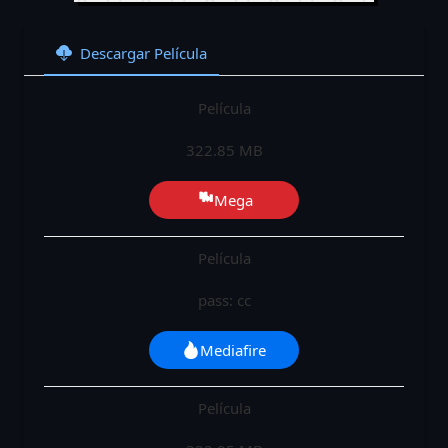
Descargar Película
Película
322.85 MB
Mega
Película
pass: cc
Mediafire
Película