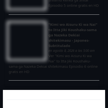
Episodio 5 online gratis en HD
"Kimi wo Aisuru Ki wa Nai"
to Itta Jiki Koushaku-sama
ga Nazeka Dekiai
shitekimasu - Japones-
Subtitulado
en agosto 8, 2026 a las 5:00 am
Ver "Kimi wo Aisuru Ki wa
Nai" to Itta Jiki Koushaku-
sama ga Nazeka Dekiai shitekimasu Episodio 6 online
gratis en HD