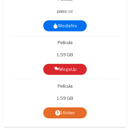
pass: cc
Mediafire
Película
1.59 GB
MegaUp
Película
1.59 GB
1fichier