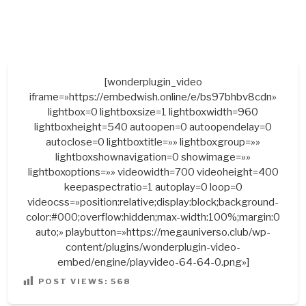
[wonderplugin_video
iframe=»https://embedwish.online/e/bs97bhbv8cdn»
lightbox=0 lightboxsize=1 lightboxwidth=960
lightboxheight=540 autoopen=0 autoopendelay=0
autoclose=0 lightboxtitle=»» lightboxgroup=»»
lightboxshownavigation=0 showimage=»»
lightboxoptions=»» videowidth=700 videoheight=400
keepaspectratio=1 autoplay=0 loop=0
videocss=»position:relative;display:block;background-
color:#000;overflow:hidden;max-width:100%;margin:0
auto;» playbutton=»https://megauniverso.club/wp-
content/plugins/wonderplugin-video-
embed/engine/playvideo-64-64-0.png»]
POST VIEWS:
568