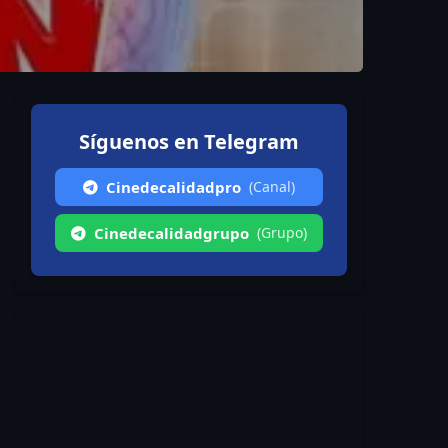
Síguenos en Telegram
Cinedecalidadpro
(Canal)
Cinedecalidadgrupo
(Grupo)