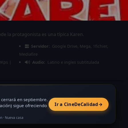
e la protagonista es una típica Karen.
Servidor:
Google Drive, Mega, 1fichier,
Mediafire
0Kps |
Audio:
Latino e ingles subtitulada
cerrará en septiembre.
Ir a CineDeCalidad
→
ación) sigue ofreciendo
ón · Nueva casa