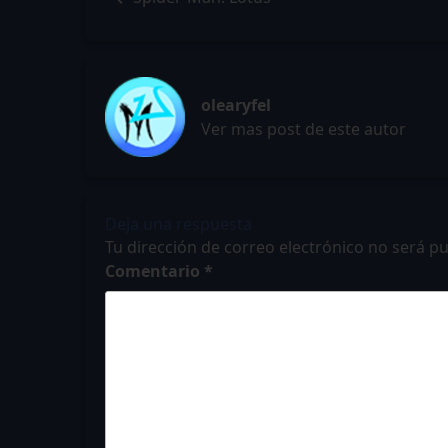
olearyfel
Ver mas post de este autor
Deja una respuesta
Tu dirección de correo electrónico no será pu
Comentario
*