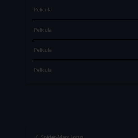
Película
Película
Película
Película
Spider-Man: Lotus