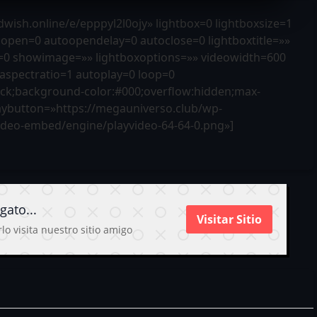
wish.online/e/epppyl2l0ojy» lightbox=0 lightboxsize=1
open=0 autoopendelay=0 autoclose=0 lightboxtitle=»»
=0 showimage=»» lightboxoptions=»» videowidth=600
aspectratio=1 autoplay=0 loop=0
block;background-color:#000;overflow:hidden;max-
aybutton=»https://megauniverso.club/wp-
ideo-embed/engine/playvideo-64-64-0.png»]
gato...
Visitar Sitio
lo visita nuestro sitio amigo