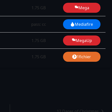
1.75 GB
Mega
pass: cc
Mediafire
1.75 GB
MegaUp
1.75 GB
1fichier
12 Dares of Christmas