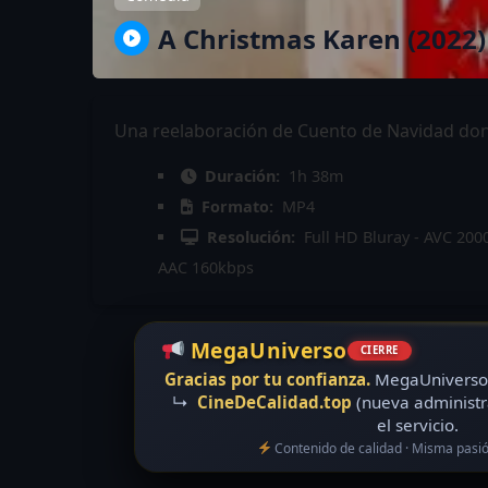
A Christmas Karen (2022)
Una reelaboración de Cuento de Navidad dond
Duración:
1h 38m
Formato:
MP4
Resolución:
Full HD Bluray - AVC 200
AAC 160kbps
MegaUniverso
CIERRE
Gracias por tu confianza.
MegaUniverso 
↳
CineDeCalidad.top
(nueva administr
el servicio.
Contenido de calidad · Misma pasi