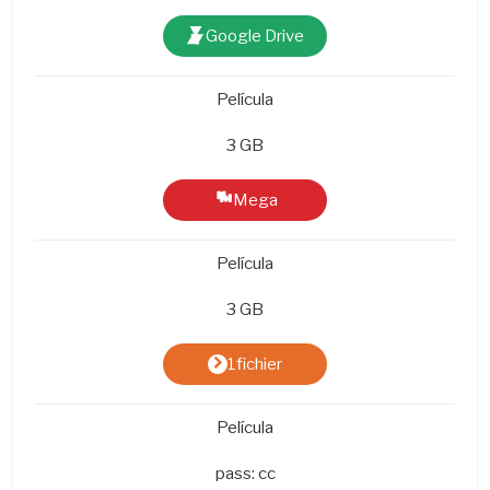
Google Drive
Película
3 GB
Mega
Película
3 GB
1fichier
Película
pass: cc