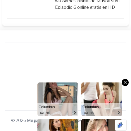
wa Game Chishiki de Musou suru
Episodio 6 online gratis en HD
Columbus
Columbus
DATING
DATING
© 2026 Megauniverso. Todos los derechos reservados.
Columbus
Columbus
DATING
DATING