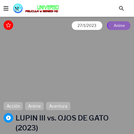
27/1/2023
Anime
Acción
Anime
Aventura
LUPIN III vs. OJOS DE GATO
(2023)