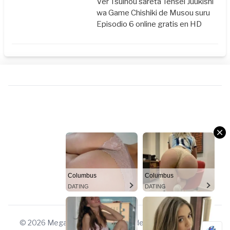
Ver Tsuihou sareta Tensei Juukishi
wa Game Chishiki de Musou suru
Episodio 6 online gratis en HD
Columbus
Columbus
DATING
DATING
© 2026 Megauniverso. Todos los derechos reservados.
Columbus
Columbus