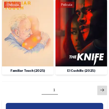
Película
Película
Familiar Touch (2025)
El Cuchillo (2025)
Paginación
Ne
Page
1
de
pa
entradas