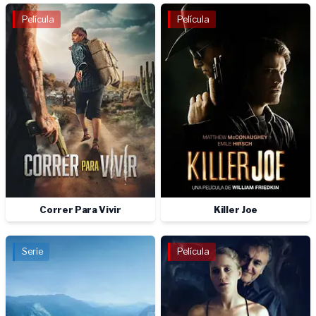
Película
Película
Correr Para Vivir
Killer Joe
Serie
Película