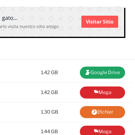
 gato...
Visitar Sitio
rlo visita nuestro sitio amigo
1.42 GB
Google Drive
1.42 GB
Mega
1.30 GB
1fichier
1.44 GB
Mega