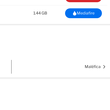
1.44 GB
Mediafire
Maléfica