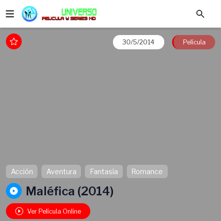
30/5/2014
Película
Acción
Aventura
Fantasía
Romance
Maléfica (2014)
Ver Película Online