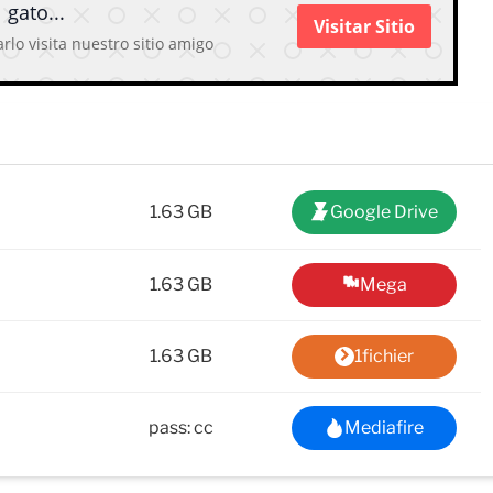
 gato...
Visitar Sitio
rlo visita nuestro sitio amigo
1.63 GB
Google Drive
1.63 GB
Mega
1.63 GB
1fichier
pass: cc
Mediafire