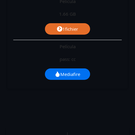
Película
1.66 GB
1fichier
Película
pass: cc
Mediafire