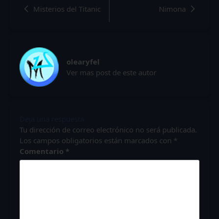
Misterios del Titanic
Nimona
olearyfel
Ver mas post de este autor
Deja una respuesta
Tu dirección de correo electrónico no será publicada.
Los campos obligatorios están marcados con
*
Comentario
*