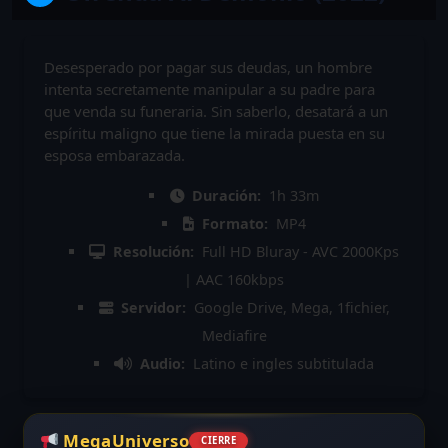
Desesperado por pagar sus deudas, un hombre
intenta secretamente manipular a su padre para
que venda su funeraria. Sin saberlo, desatará a un
espíritu maligno que tiene la mirada puesta en su
esposa embarazada.
Duración:
1h 33m
Formato:
MP4
Resolución:
Full HD Bluray - AVC 2000Kps
| AAC 160kbps
Servidor:
Google Drive, Mega, 1fichier,
Mediafire
Audio:
Latino e ingles subtitulada
MegaUniverso
CIERRE