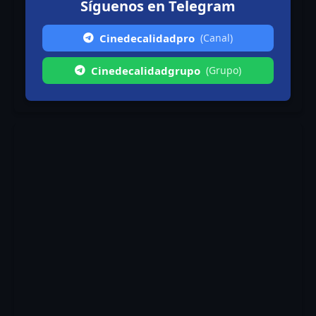
Síguenos en Telegram
Cinedecalidadpro
(Canal)
Cinedecalidadgrupo
(Grupo)